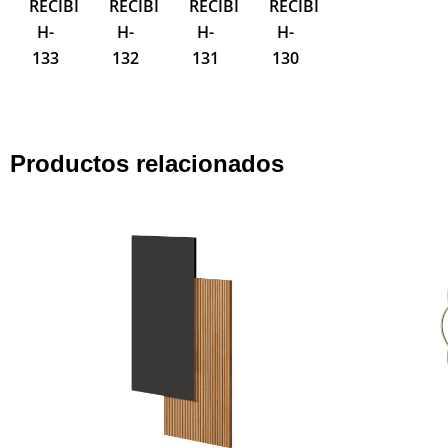
IDOR
RECIBIDOR
RECIBIDOR
RECIBIDOR
RECIBIDOR
RECIBIDOR
R
H-
H-
H-
H-
H-
H
133
132
131
130
128
1
Productos relacionados