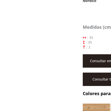
Nordico
Medidas (cm
: 35
: 35
: 2
Consultar en
Consultar 
Colores para