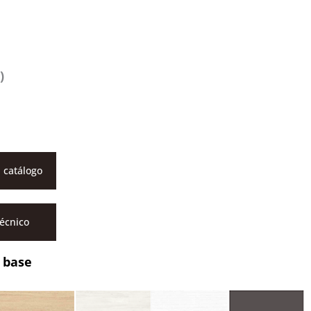
)
 catálogo
técnico
 base