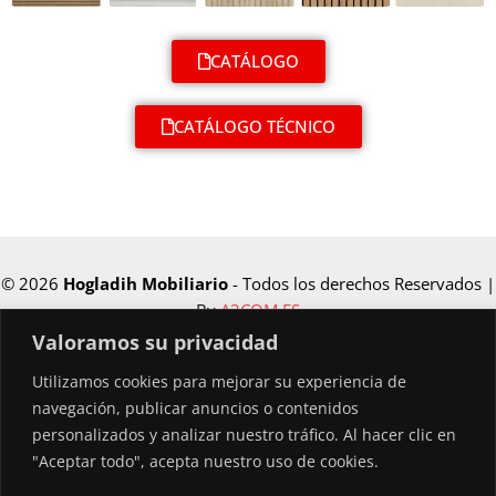
CATÁLOGO
CATÁLOGO TÉCNICO
© 2026
Hogladih Mobiliario
- Todos los derechos Reservados |
By
A3COM.ES
Valoramos su privacidad
Utilizamos cookies para mejorar su experiencia de
Financiado por la Unión Europea –
navegación, publicar anuncios o contenidos
NextGenerationEU
personalizados y analizar nuestro tráfico. Al hacer clic en
"Aceptar todo", acepta nuestro uso de cookies.