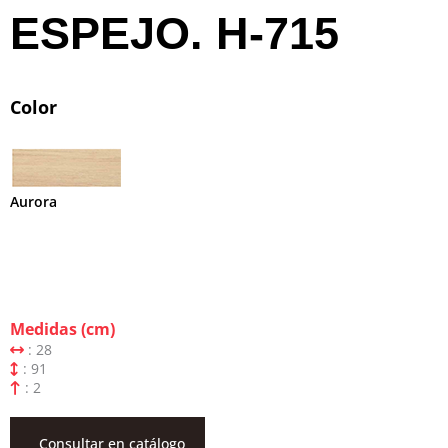
ESPEJO. H-715
Color
Aurora
Medidas (cm)
: 28
: 91
: 2
Consultar en catálogo