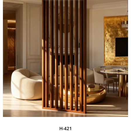
H-421