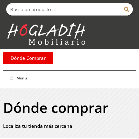
Ir
Buscar
al
contenido
Dónde Comprar
Menu
Dónde comprar
Localiza tu tienda más cercana