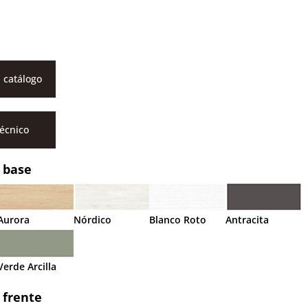
 catálogo
técnico
 base
Aurora
Nórdico
Blanco Roto
Antracita
Verde Arcilla
 frente