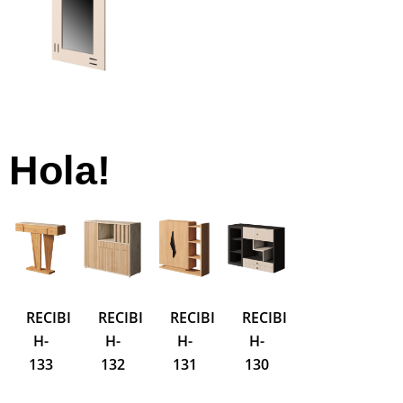
Hola!
IDOR
RECIBIDOR
RECIBIDOR
RECIBIDOR
RECIBIDOR
RECIBIDOR
R
H-
H-
H-
H-
H-
H
133
132
131
130
128
1