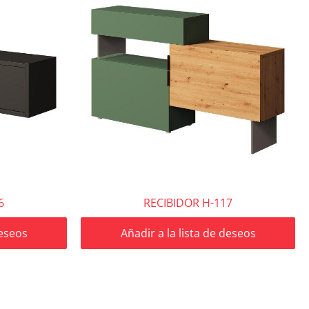
6
RECIBIDOR H-117
deseos
Añadir a la lista de deseos