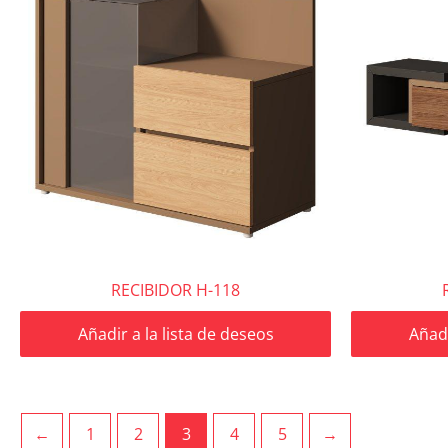
RECIBIDOR H-118
Añadir a la lista de deseos
Añadi
←
1
2
3
4
5
→