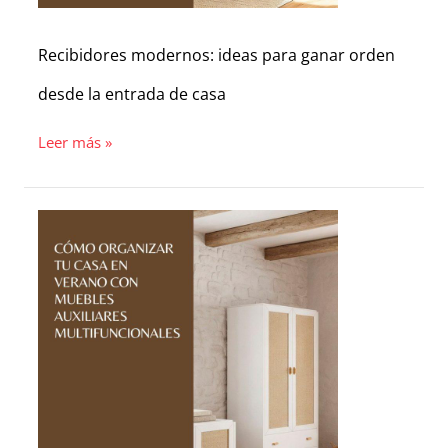
Recibidores modernos: ideas para ganar orden
desde la entrada de casa
Leer más »
Cómo
organizar
tu
casa
en
verano
con
muebles
auxiliares
multifuncionales