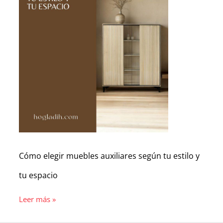
tu
estilo
y
tu
espacio
Cómo elegir muebles auxiliares según tu estilo y
tu espacio
Leer más »