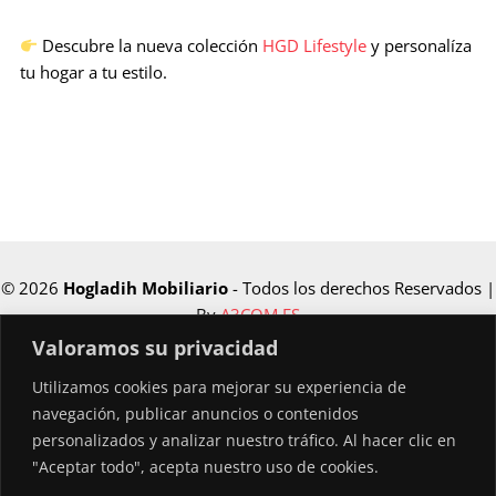
Descubre la nueva colección
HGD Lifestyle
y personalíza
tu hogar a tu estilo.
© 2026
Hogladih Mobiliario
- Todos los derechos Reservados |
By
A3COM.ES
Valoramos su privacidad
Utilizamos cookies para mejorar su experiencia de
Financiado por la Unión Europea –
navegación, publicar anuncios o contenidos
NextGenerationEU
personalizados y analizar nuestro tráfico. Al hacer clic en
"Aceptar todo", acepta nuestro uso de cookies.