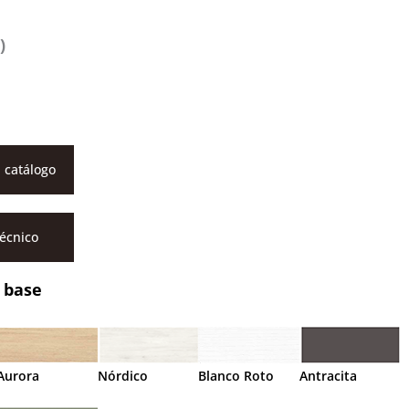
)
 catálogo
técnico
 base
Aurora
Nórdico
Blanco Roto
Antracita