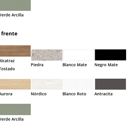
Verde Arcilla
 frente
Alcatraz
Piedra
Blanco Mate
Negro Mate
Tostado
Aurora
Nórdico
Blanco Roto
Antracita
Verde Arcilla