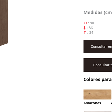
Medidas (cm
: 90
: 86
: 34
Consultar en
Consultar 
Colores para
Amazonas