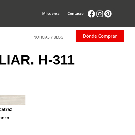
Facebook
Instagram
Pintere
Mi cuenta
Contacto
Dónde Comprar
NOTICIAS Y BLOG
LIAR. H-311
catraz
lanco