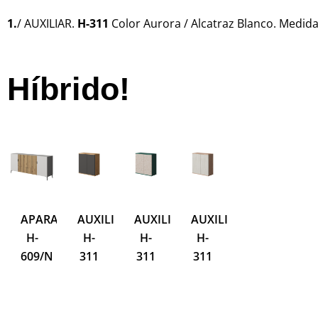
1.
/ AUXILIAR.
H-311
Color Aurora / Alcatraz Blanco. Medid
Híbrido!
IDOR
APARADOR.
AUXILIAR.
AUXILIAR.
AUXILIAR.
AUXILIAR-
Z
H-
H-
H-
H-
ZAPATERO
H
609/N
311
311
311
H-
31
314