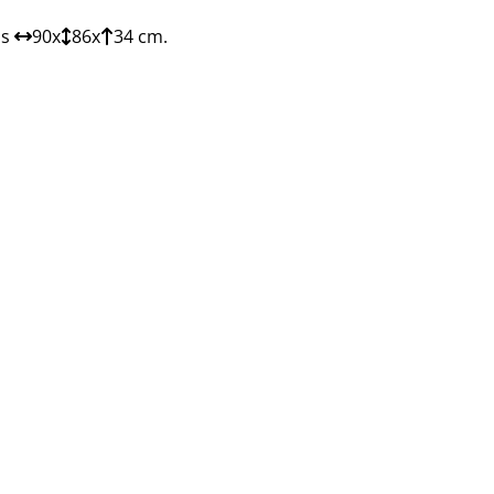
as
90x
86x
34 cm.
APATERO.
ZAPATERO.
AUXILIAR.
AUXILIAR.
RECIBIDOR
APARAD
-
H-
H-
H-
H-
H-
8/N
318/N
320
312/N
110
609/N