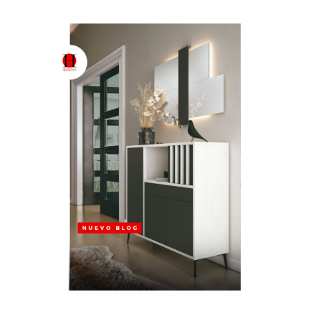
Muebles
versátiles
para
espacios
contemporáneos
—
Colección
HÍBRIDO!