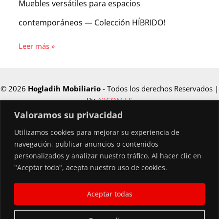
Muebles versátiles para espacios
contemporáneos — Colección HÍBRIDO!
Leer más »
© 2026
Hogladih Mobiliario
- Todos los derechos Reservados |
By
A3COM.ES
Valoramos su privacidad
Utilizamos cookies para mejorar su experiencia de
Financiado por la Unión Europea –
navegación, publicar anuncios o contenidos
NextGenerationEU
personalizados y analizar nuestro tráfico. Al hacer clic en
"Aceptar todo", acepta nuestro uso de cookies.
Aceptar todas