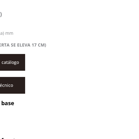
)
ata) mm
ERTA SE ELEVA 17 CM)
 catálogo
técnico
 base