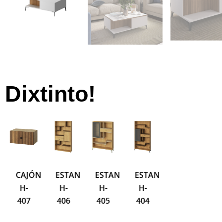
Dixtinto!
N
CAJÓN
ESTANTERÍA
ESTANTERÍA
ESTANTERÍA
ESTANTERÍA
E
H-
H-
H-
H-
H-
H
407
406
405
404
402
4