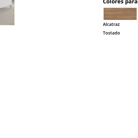
Colores para
Alcatraz
Tostado
STANTERÍA
ESTANTERÍA
MESA
MESA
MESA
MESA
-
H-
H-
H-
H-
H-
01
400
212
211
210
207