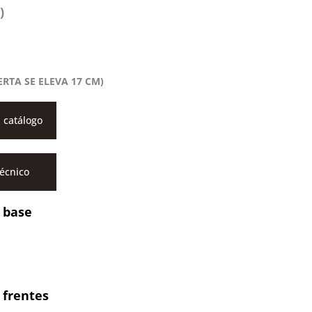
)
ERTA SE ELEVA 17 CM)
 catálogo
técnico
 base
 frentes