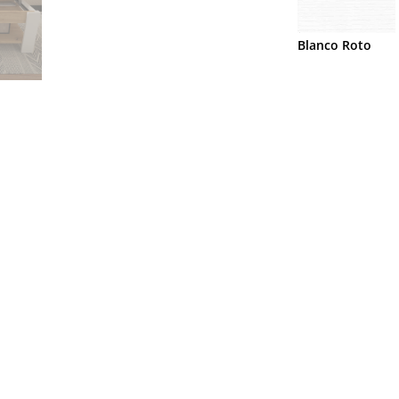
Blanco Roto
STANTERÍA
ESTANTERÍA
MESA
MESA
MESA
MESA
-
H-
H-
H-
H-
H-
01
400
212
211
210
207