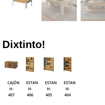
Dixtinto!
N
CAJÓN
ESTANTERÍA
ESTANTERÍA
ESTANTERÍA
ESTANTERÍA
E
H-
H-
H-
H-
H-
H
407
406
405
404
402
4