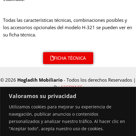
Todas las características técnicas, combinaciones posibles y
los accesorios opcionales del modelo H-321 se pueden ver en
su ficha técnica.
FICHA TÉCNICA
© 2026
Hogladih Mobiliario
- Todos los derechos Reservados |
By
A3COM.ES
Valoramos su privacidad
Utilizamos cookies para mejorar su experiencia de
Financiado por la Unión Europea –
navegación, publicar anuncios o contenidos
NextGenerationEU
personalizados y analizar nuestro tráfico. Al hacer clic en
"Aceptar todo", acepta nuestro uso de cookies.