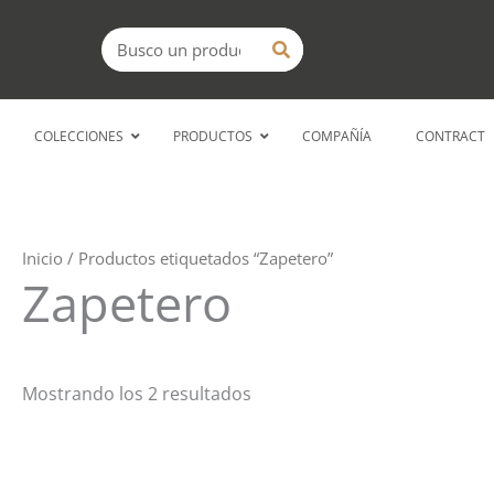
Ir
Buscar
al
contenido
COLECCIONES
PRODUCTOS
COMPAÑÍA
CONTRACT
Inicio
/ Productos etiquetados “Zapetero”
Zapetero
Mostrando los 2 resultados