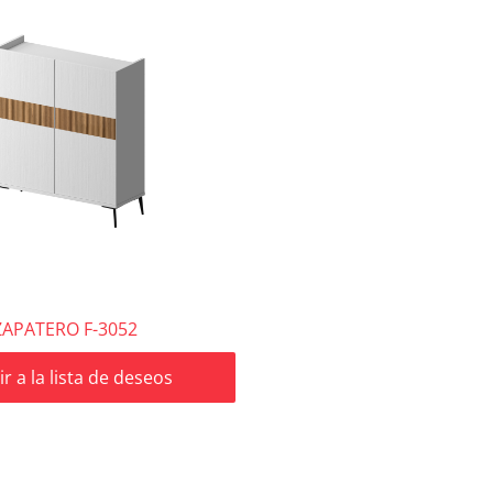
ZAPATERO F-3052
r a la lista de deseos