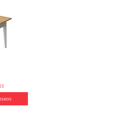
03
deseos